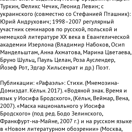
Туркин, Феликс Чечик, Леонид Левин; с
украинского (совместно со Стефанией Пташник):
Юрий Андрухович; 1998–2007 регулярный
участник семинаров по русской, польской и
немецкой литературе ХХ века в Евангелической
академии Изерлона (Владимир Набоков, Осип
Мандельштам, Анна Ахматова, Марина Цветаева,
Бруно Шульц, Пауль Целан, Роза Ауслендер,
Йозеф Рот, Эдгар Хильсенрат и др.) Поэт.
Публикации: «Рафаэль»: Стихи. (Мнемозина-
Домиздат. Кёльн. 2017). «Водяной знак. Время и
язык у Иосифа Бродского», (Кёльн, Веймар, Вена,
2007). «Маска национального у Иосифа
Бродского» (под ред. Бодо Зелинского,
Франкфурт-на-Майне, 2007 г.) и на русском языке
в «Новом литературном обозрении» (Москва,