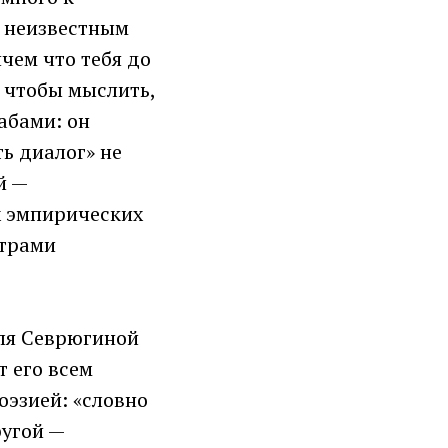
ь неизвестным
чем что тебя до
, чтобы мыслить,
абами: он
ь диалог» не
й —
х эмпирических
етрами
Для Севрюгиной
т его всем
оэзией: «словно
ругой —