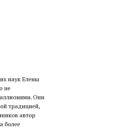
их наук Елены
о не
 аллюзиями. Они
кой традицией,
нников автор
а более