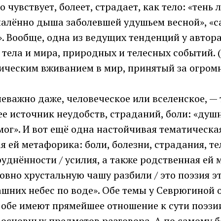
 чувствует, болеет, страдает, как тело: «тень 
спалённо дыша заболевшей удушьем весной», «
. Вообще, одна из ведущих тенденций у автор
тела и мира, природных и телесных событий. 
ическим вживанием в мир, принятый за огромн
неважно даже, человеческое или вселенское, — 
ее источник неудобств, страданий, боли: «душ
ог». И вот ещё одна настойчивая тематическа
 ей метафорика: боли, болезни, страдания, т
руднённости / усилия, а также родственная ей
овно хрустальную чашу разбили / это поэзия эт
ашних небес по воде». Обе темы у Севрюгиной 
обе имеют прямейшее отношение к сути поэзии
 основных предметов разговора. А по самому б