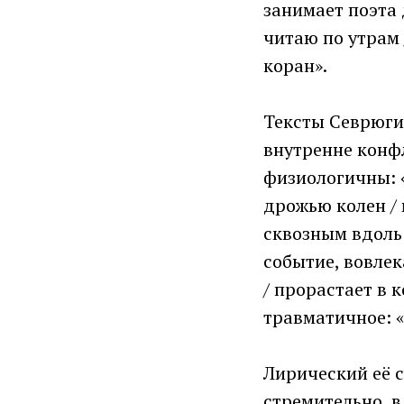
занимает поэта 
читаю по утрам
коран».
Тексты Севрюги
внутренне конф
физиологичны: 
дрожью колен / 
сквозным вдоль 
событие, вовлек
/ прорастает в к
травматичное: 
Лирический её 
стремительно, в