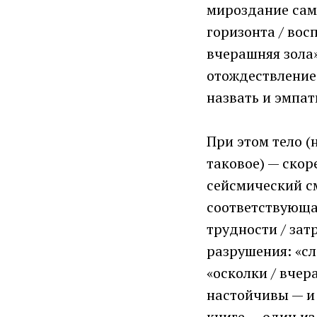
мироздание само
горизонта / во
вчерашняя зола»
отождествление 
назвать и эмпат
При этом тело (
таковое) — скор
сейсмический см
соответствующая
трудности / зат
разрушения: «сл
«осколки / вчер
настойчивы — и 
книге — один из