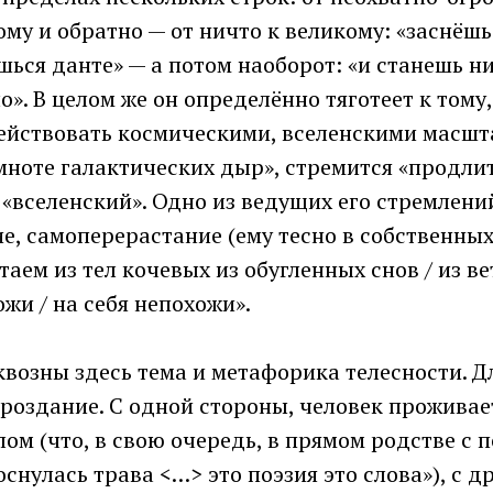
му и обратно — от ничто к великому: «заснёш
ься данте» — а потом наоборот: «и станешь ни
о». В целом же он определённо тяготеет к тому
действовать космическими, вселенскими масшт
мноте галактических дыр», стремится «продлит
 «вселенский». Одно из ведущих его стремлени
е, самоперерастание (ему тесно в собственны
таем из тел кочевых из обугленных снов / из в
жи / на себя непохожи».
квозны здесь тема и метафорика телесности. 
роздание. С одной стороны, человек проживае
ом (что, в свою очередь, в прямом родстве с п
снулась трава <…> это поэзия это слова»), с д