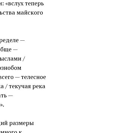
: «вслух теперь
ьства майского
ределе —
обще —
ыслами /
ознобом
сего — телесное
а / текучая река
ать —
».
щий размеры
омного к