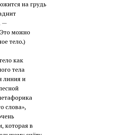
ложится на грудь
саднит
а —
(Это можно
ое тело.)
тело как
ного тела
я линия и
елесной
 метафорика
о слова»,
очень
, которая в
ольшому счёту,