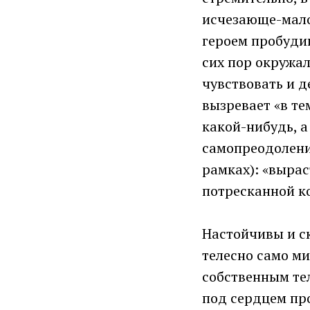
исчезающе-мало
героем пробудиш
сих пор окружал
чувствовать и 
вызревает «в те
какой-нибудь, а
самопреодолени
рамках): «вырас
потресканной ко
Настойчивы и с
телесно само ми
собственным тел
под сердцем про