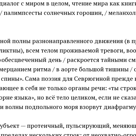
диалог с миром в целом, чтение мира как книги
 / палимпсесты солнечных горошин, / меланхол
ной полны разнонаправленного движения (в п
ликтны), всем телом проживаемой тревоги, во
«обесцвеченный день / раскроется тайными см
мерцанием ритма / в аорте большой тишины / 
спины». Сама поэзия для Севрюгиной прежде в
ающее в себя не только органы речи: «ты строк
орне языка», но всё тело целиком, если не сказ
«и волны подпольного моря взорвут диафрагму
субъект — протеичный, пульсирующий, меняю
 пределах нескольких строк: от неохватно-огр