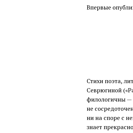
Впервые опубл
Стихи поэта, л
Севрюгиной («Ра
филологичны — 
не сосредоточе
ни на споре с н
знает прекрасно