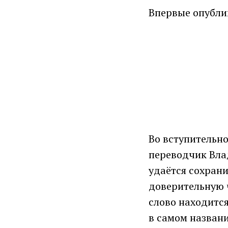
Впервые опубл
Во вступительно
переводчик Вла
удаётся сохран
доверительную 
слово находитс
в самом названи