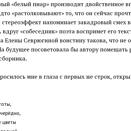
ный «белый пиар» производит двойственное вп
дто «растолковывают» то, что он сейчас проч
ой стереоэффект напоминает закадровый смех 
 вдруг «собеседник» поэта воспримет его текс
а Елены Севрюгиной воистину такова, что не 
а будущее посоветовала бы автору помещать 
сборника.
росилось мне в глаза с первых же строк, отк
тоты,
очерёдно,
е цветы