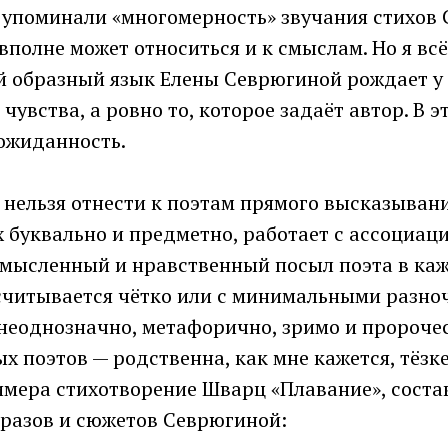
и упоминали «многомерность» звучания стихов
полне может относиться и к смыслам. Но я всё
 образный язык Елены Севрюгиной рождает у 
чувства, а ровно то, которое задаёт автор. В э
еожиданность.
нельзя отнести к поэтам прямого высказывани
х буквально и предметно, работает с ассоциаци
о мысленный и нравственный посыл поэта в ка
считывается чётко или с минимальными разноч
 неоднозначно, метафорично, зримо и пророч
х поэтов — родственна, как мне кажется, тёзк
имера стихотворение Шварц «Плавание», соста
разов и сюжетов Севрюгиной: