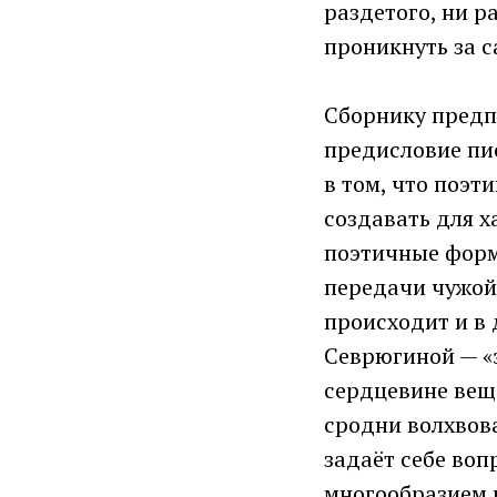
раздетого, ни р
проникнуть за с
Сборнику предпо
предисловие пис
в том, что поэт
создавать для х
поэтичные форм
передачи чужой 
происходит и в
Севрюгиной — «э
сердцевине веще
сродни волхвов
задаёт себе воп
многообразием 