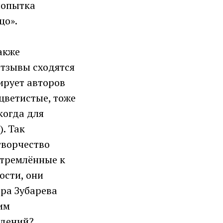
 попытка
цо».
акже
отзывы сходятся
ирует авторов
цветистые, тоже
когда для
. Так
творчество
стремлённые к
ости, они
ера Зубарева
тим
ждений?