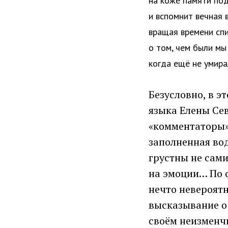
на коже памяти по
и вспомнит вечная 
вращая времени спи
о том, чем были мы
когда ещё не умира
Безусловно, в э
языка Елены Се
«комментаторы»
заполненная вод
грустны не сами
на эмоции… По 
нечто невероятн
высказывание о 
своём неизменчи