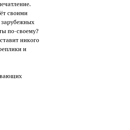
ечатление.
тёт своими
в зарубежных
ты по-своему?
оставит никого
реплики и
рывающих