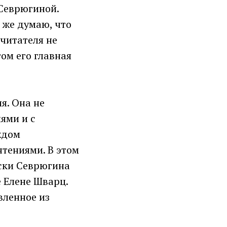
 Севрюгиной.
 же думаю, что
читателя не
том его главная
я. Она не
ями и с
ждом
тениями. В этом
ески Севрюгина
е Елене Шварц.
вленное из