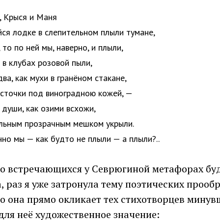
, Крыся и Маня
ся лодке в слепительном плыли тумане,
 то по ней мы, наверно, и плыли,
 в клубах розовой пыли,
ва, как мухи в гранёном стакане,
осточки под виноградною кожей, —
 души, как озими всхожи,
альным прозрачным мешком укрыли.
но мы — как будто не плыли — а плыли?..
то встречающихся у Севрюгиной метафорах бу
а, раз я уже затронула тему поэтических прооб
то она прямо окликает тех стихотворцев минув
для неё художественное значение: