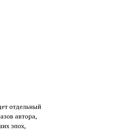
дет отдельный
разов автора,
ших эпох,