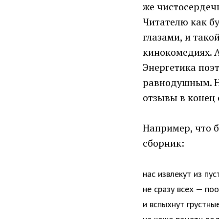
же чистосердеч
Читателю как бу
глазами, и так
кинокомедиях. А
Энергетика поэт
равнодушным. Н
отзывы в конец 
Например, что б
сборник:
нас извлекут из пус
не сразу всех — по
и вспыхнут грустны