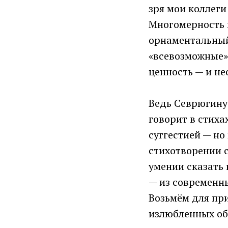
зря мои коллег
Многомерность в
орнаментальный
«всевозможные» 
ценность — и н
Ведь Севрюгину 
говорит в стиха
суггестией — н
стихотворении 
умении сказать
— из современны
Возьмём для пр
излюбленных об