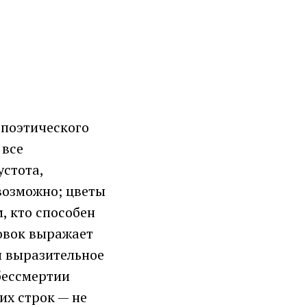
 поэтического
 все
устота,
евозможно; цветы
, кто способен
овок выражает
и выразительное
бессмертии
их строк — не