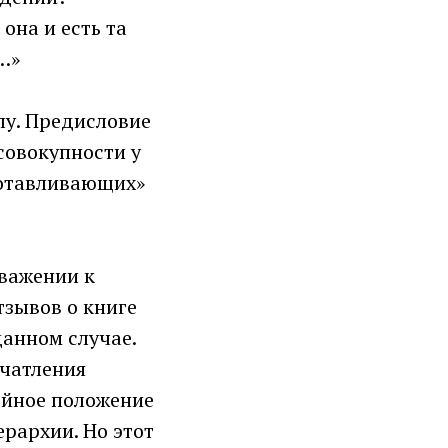
она и есть та
…»
лу. Предисловие
совокупности у
готавливающих»
уважении к
тзывов о книге
данном случае.
ечатления
ойное положение
рархии. Но этот