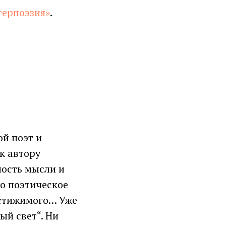
терпоэзия»
.
ой поэт и
к автору
ность мысли и
о поэтическое
остижимого… Уже
ый свет“. Ни