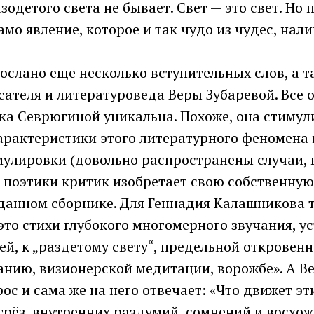
азодетого света не бывает. Свет — это свет. Но
амо явление, которое и так чудо из чудес, нали
слано еще несколько вступительных слов, а т
ателя и литературоведа Веры Зубаревой. Все 
ика Севрюгиной уникальна. Похоже, она стимул
арактеристики этого литературного феномена 
улировки (довольно распространены случаи, 
поэтики критик изобретает свою собственную)
 данном сборнике. Для Геннадия Калашникова 
то стихи глубокого многомерного звучания, у
й, к „раздетому свету“, предельной откровенн
анию, визионерской медитации, ворожбе». А В
рос и сама же на него отвечает: «Что движет э
грёз, внутренних раздумий, сомнений и восхо