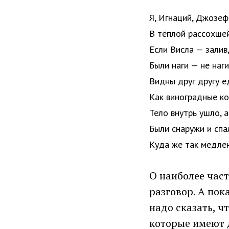
Я, Игнаций, Джозеф
В тёплой рассохшей
Если Висла — залив,
Были наги — не наги
Видны друг другу ед
Как виноградные к
Тело внутрь ушло, а
Были снаружи и сп
Куда же так медлен
О наиболее час
разговор. А пок
надо сказать, ч
которые имеют 