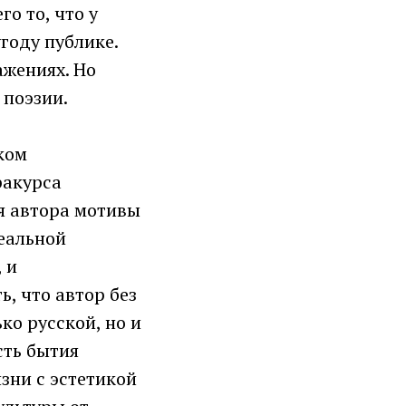
го то, что у
угоду публике.
ажениях. Но
 поэзии.
ком
ракурса
я автора мотивы
реальной
 и
, что автор без
ко русской, но и
сть бытия
зни с эстетикой