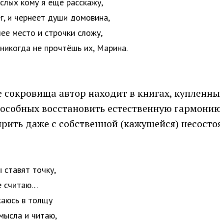
ослых кому я ещё расскажу,
ег, и чернеет души домовина,
ее место и строчки сложу,
 никогда не прочтёшь их, Марина.
сокровища автор находит в книгах, купленных
пособных восстановить естественную гармонию
рить даже с собственной (кажущейся) несосто
 ставят точку,
е считаю…
жаюсь в толщу
мысла и читаю,