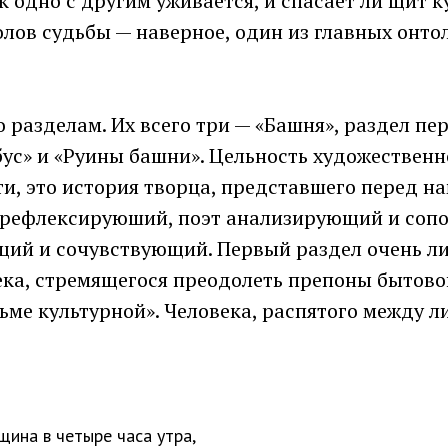
к одно с другим уживается, и спасает ли щит к
лов судьбы — наверное, один из главных онто
 разделам. Их всего три — «Башня», раздел пе
бус» и «Руины башни». Цельность художествен
ти, это история творца, представшего перед на
т рефлексируюший, поэт анализирующий и соп
ий и сочувствующий. Первый раздел очень ли
ка, стремящегося преодолеть препоны бытовой
тьме культурной». Человека, распятого между л
ина в четыре часа утра,