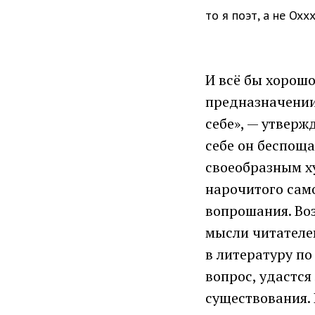
то я поэт, а не Ox
И всё бы хорошо
предназначении 
себе», — утверж
себе он беспоща
своеобразным х
нарочитого сам
вопрошания. Во
мысли читателем
в литературу по 
вопрос, удастся
существования. 