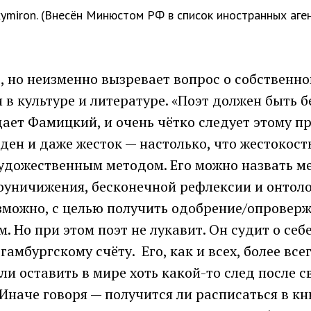
xxymiron. (Внесён Минюстом РФ в список иностранных аген
, но неизменно вызревает вопрос о собственн
в культуре и литературе. «Поэт должен быть 
дает Фамицкий, и очень чётко следует этому пр
ден и даже жесток — настолько, что жестокост
удожественным методом. Его можно назвать м
оуничижения, бесконечной рефлексии и онтол
зможно, с целью получить одобрение/опроверж
. Но при этом поэт не лукавит. Он судит о себ
гамбургскому счёту. Его, как и всех, более все
 ли оставить в мире хоть какой-то след после с
Иначе говоря — получится ли расписаться в кн