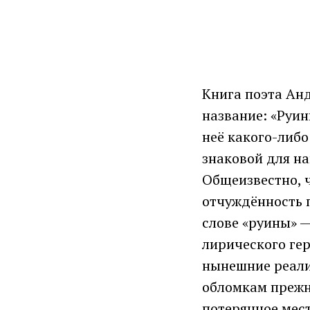
Книга поэта Анд
название: «Руин
неё какого-либо
знаковой для на
Общеизвестно, 
отчуждённость 
слове «руины» —
лирического гер
нынешние реалии
обломкам прежн
потерянное мест