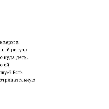
е веры в
вный ритуал
о куда деть,
о ей
шу»? Есть
 отрицательную