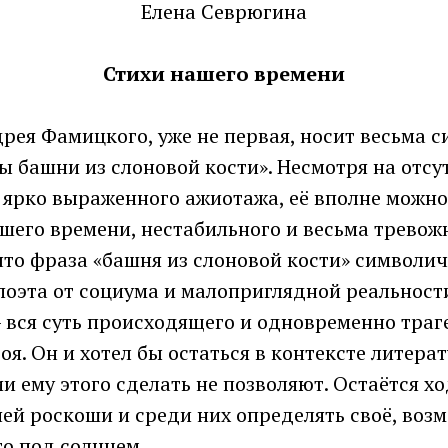
Елена Севрюгина
Стихи нашего времени
рея Фамицкого, уже не первая, носит весьма 
ы башни из слоновой кости». Несмотря на отсу
 ярко выраженного ажиотажа, её вполне можно
шего времени, нестабильного и весьма тревож
что фраза «башня из слоновой кости» символи
поэта от социума и малоприглядной реальности
 вся суть происходящего и одновременно траг
оя. Он и хотел бы остаться в контексте литерат
 ему этого сделать не позволяют. Остаётся хо
ей роскоши и среди них определять своё, воз
о под солнцем.