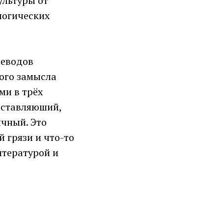
ультуры от
логических
реводов
ного замысла
ми в трёх
оставляюший,
чный. Это
 грязи и что-то
итературой и