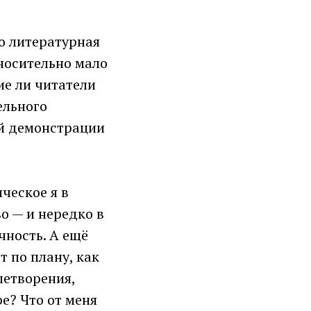
о литературная
носительно мало
ие ли читатели
ельного
ой демонстрации
ческое я в
о — и нередко в
чность. А ещё
т по плану, как
летворения,
е? Что от меня