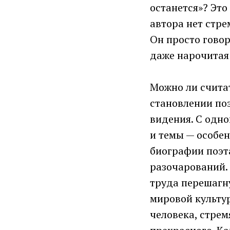
останется»? Это
автора нет стре
Он просто говор
даже нарочитая 
Можно ли считат
становлении поэ
видения. С одно
и темы — особе
биографии поэта
разочарований. 
труда перешагну
мировой культур
человека, стре