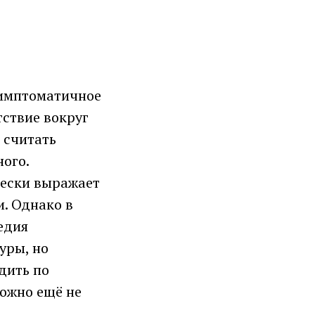
симптоматичное
тствие вокруг
 считать
ного.
чески выражает
. Однако в
едия
уры, но
дить по
можно ещё не