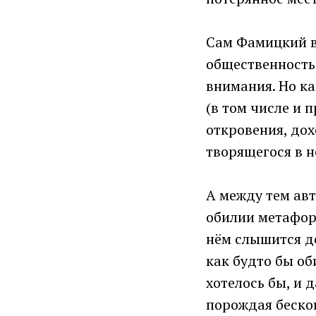
Сам Фамицкий в
общественность
внимания. Но ка
(в том числе и
откровения, до
творящегося в н
А между тем авт
обилии метафор 
нём слышится до
как будто бы об
хотелось бы, и 
порождая бескон