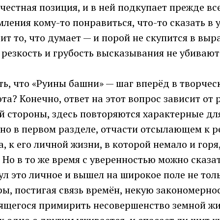
 честная позиция, и в ней подкупает прежде все
мления кому-то понравиться, что-то сказать в 
ит то, что думает — и порой не скупится в выр
резкость и грубость высказывания не убивают
ь, что «Руины башни» — шаг вперёд в творчес
та? Конечно, ответ на этот вопрос зависит от 
й стороны, здесь повторяются характерные дл
нно в первом разделе, отчасти отсылающем к 
, к его личной жизни, в которой немало и горя,
Но в то же время с уверенностью можно сказать
л это личное и вышел на широкое поле не толь
ы, постигая связь времён, некую закономерно
мящегося примирить несовершенство земной жи