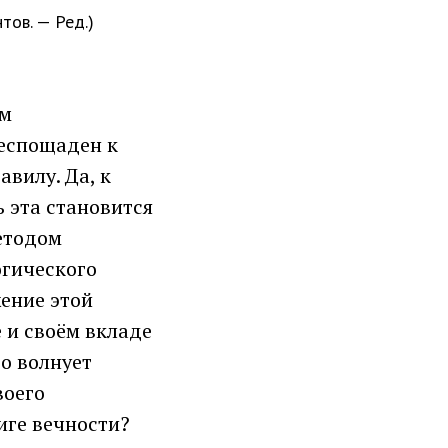
тов. — Ред.)
ом
беспощаден к
авилу. Да, к
ь эта становится
етодом
огического
ение этой
е и своём вкладе
го волнует
воего
иге вечности?