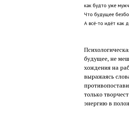
как будто уже мужч
Что будущее безбож
А всё-то идёт как 
Психологическая
будущее, не ме
хождения на раб
выражаясь слова
противопостави
только творчес
энергию в полож