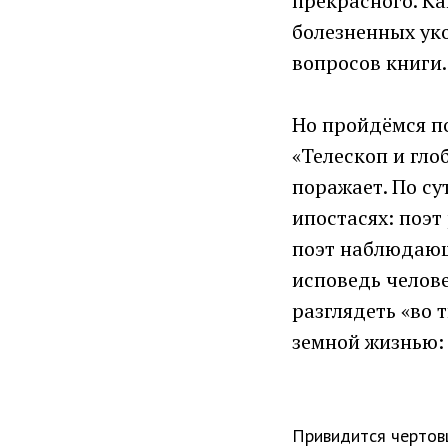
прекрасного. Ка
болезненных уко
вопросов книги.
Но пройдёмся по
«Телескоп и гло
поражает. По су
ипостасях: поэ
поэт наблюдающ
исповедь челове
разглядеть «во 
земной жизнью:
Привидится чертовщ