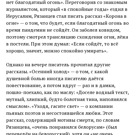
нет благодатный огонь». Переговорив со знакомым
журналистом, который «в спокойные годы» ездил в
Иерусалим, Рязанцев стал писать рассказ «Корона в
огне» — о том, что будет, если благодатный огонь во
время пандемии не сойдёт. Он заболел ковидом,
поэтому смотрел трансляцию схождения огня, лёжа
в постели. При этом думал: «Если сойдёт, то всё
хорошо, значит, можно спокойно умирать».
Однако на вечере писатель прочитал другие
рассказы. «Осенний холод» — о том, с какой
душевной болью иногда писателю даётся
повествование, а потом вдруг — раз и в дамки,
пошло-поехало, как по маслу: «Доселе водный текст,
мутный, хлипкий, будто болотная тина, наполнялся
смыслом». «Уходя, гасите свет» — о компании
пьяных поэтов и несостоявшейся любви. Этот
рассказ, содержащий мотивы смерти, по словам
Рязанцева, «очень понравился белорусам» (был
переведён на белорусский), хотя он «не очень