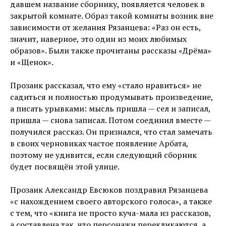
давшем название сборнику, появляется человек в
закрытой комнате. Образ такой комнаты возник вне
зависимости от желания Рязанцева: «Раз он есть,
значит, наверное, это один из моих любимых
образов». Были также прочитаны рассказы «Дрёма»
и «Щенок».
Прозаик рассказал, что ему «стало нравиться» не
садиться и полностью продумывать произведение,
а писать урывками: мысль пришла — сел и записал,
пришла — снова записал. Потом соединил вместе —
получился рассказ. Он признался, что стал замечать
в своих черновиках частое появление Арбата,
поэтому не удивится, если следующий сборник
будет посвящён этой улице.
Прозаик Александр Евсюков поздравил Рязанцева
«с нахождением своего авторского голоса», а также
с тем, что «книга не просто куча-мала из рассказов,
а составлена так, что персонажи перекликаются, а