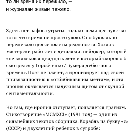
то ли время их пережило, —
и журналам живым тяжело.
Здесь нет пафоса утраты, только щемящее чувство
того, что время не просто ушло. Оно буквально
пережевало целые пласты реальности. Хохлов
мастерски работает с деталями: пейджер, который
«не включался двадцать лет» и который «хорошо б
смотрелся у Горобченко / Бумера дебютного
времён». Поэт не плачет, а иронизирует над своей
привязанностью к «отбибикавшим мечтам», и эта
ирония оказывается надёжным щитом от скучной
сентиментальности.
Но там, где ирония отступает, появляется трагизм.
Стихотворение «MCMXCI» (1991 год) — один из
сильнейших текстов сборника. Корабль на букву «с»
(СССР) и двухлетний ребёнок в сугробе: